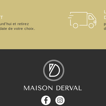
CT
d’hui et retirez
p
date de votre choix.
d