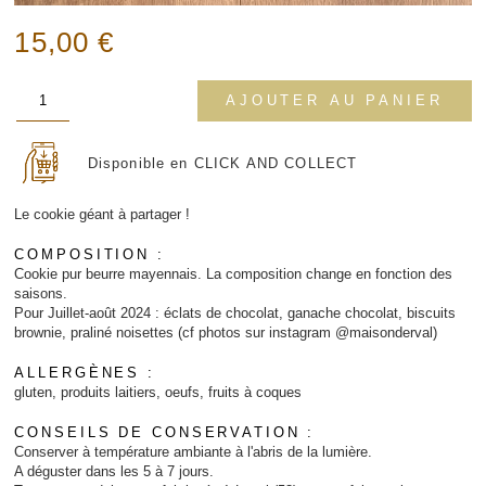
15,00
€
quantité
AJOUTER AU PANIER
de
cookie
xxl
Disponible en CLICK AND COLLECT
Le cookie géant à partager !
COMPOSITION :
Cookie pur beurre mayennais. La composition change en fonction des
saisons.
Pour Juillet-août 2024 : éclats de chocolat, ganache chocolat, biscuits
brownie, praliné noisettes (cf photos sur instagram @maisonderval)
ALLERGÈNES :
gluten, produits laitiers, oeufs, fruits à coques
CONSEILS DE CONSERVATION :
Conserver à température ambiante à l'abris de la lumière.
A déguster dans les 5 à 7 jours.