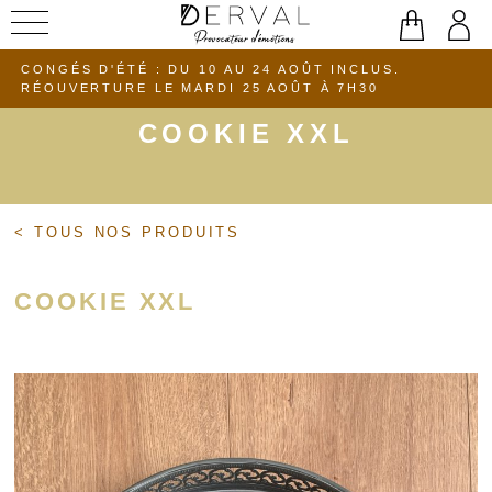
Aller
au
CONGÉS D'ÉTÉ : DU 10 AU 24 AOÛT INCLUS.
contenu
RÉOUVERTURE LE MARDI 25 AOÛT À 7H30
COOKIE XXL
< TOUS NOS PRODUITS
COOKIE XXL