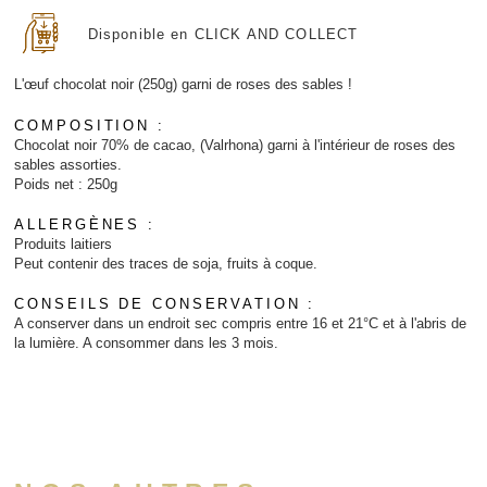
initial
actuel
Disponible en CLICK AND COLLECT
était :
est :
21,00 €.
14,70 €.
L'œuf chocolat noir (250g) garni de roses des sables !
COMPOSITION :
Chocolat noir 70% de cacao, (Valrhona) garni à l'intérieur de roses des
sables assorties.
Poids net : 250g
ALLERGÈNES :
Produits laitiers
Peut contenir des traces de soja, fruits à coque.
CONSEILS DE CONSERVATION :
A conserver dans un endroit sec compris entre 16 et 21°C et à l'abris de
la lumière. A consommer dans les 3 mois.