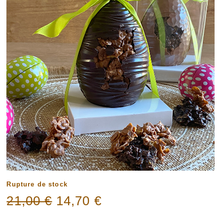
Rupture de stock
Le
Le
21,00
€
14,70
€
prix
prix