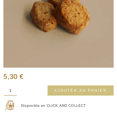
5,30
€
quantité
AJOUTER AU PANIER
de
sablés
au
Disponible en CLICK AND COLLECT
parmesan