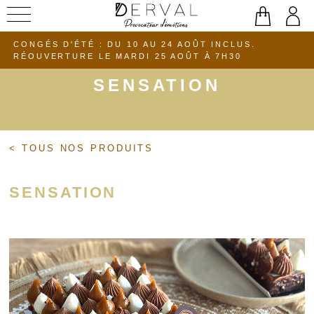
Aller
au
CONGÉS D'ÉTÉ : DU 10 AU 24 AOÛT INCLUS.
contenu
RÉOUVERTURE LE MARDI 25 AOÛT À 7H30
SENSATION
< TOUS NOS PRODUITS
SENSATION