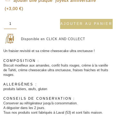
ajouter une plaque “joyeux anniversaire”
30,00 €
(+
3,00
€
)
quantité
AJOUTER AU PANIER
de
amour
de
Disponible en CLICK AND COLLECT
fraise
Un fraisier revisité et sa crème cheesecake ultra onctueuse !
COMPOSITION :
Biscuit moelleux aux amandes, confit fruits rouges, crème à la vanille
de Tahiti, crème cheesecake ultra onctueuse, fraises fraiches et fruits
rouges.
ALLERGÈNES :
produits laitiers, œufs, gluten
CONSEILS DE CONSERVATION :
Conserver au réfrigérateur jusqu'à consommation.
A déguster dans les 2 jours.
Tous nos produits sont fabriqués à Laval (53) et sont faits maison.